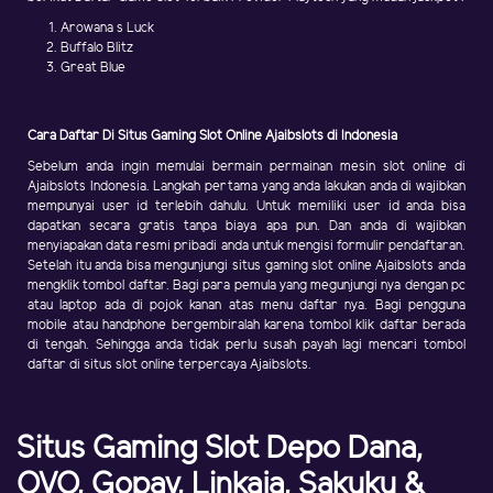
Arowana s Luck
Buffalo Blitz
Great Blue
Cara Daftar Di Situs Gaming Slot Online Ajaibslots di Indonesia
Sebelum anda ingin memulai bermain permainan mesin slot online di
Ajaibslots Indonesia. Langkah pertama yang anda lakukan anda di wajibkan
mempunyai user id terlebih dahulu. Untuk memiliki user id anda bisa
dapatkan secara gratis tanpa biaya apa pun. Dan anda di wajibkan
menyiapakan data resmi pribadi anda untuk mengisi formulir pendaftaran.
Setelah itu anda bisa mengunjungi situs gaming slot online Ajaibslots anda
mengklik tombol daftar. Bagi para pemula yang megunjungi nya dengan pc
atau laptop ada di pojok kanan atas menu daftar nya. Bagi pengguna
mobile atau handphone bergembiralah karena tombol klik daftar berada
di tengah. Sehingga anda tidak perlu susah payah lagi mencari tombol
daftar di situs slot online terpercaya Ajaibslots.
Situs Gaming Slot Depo Dana,
OVO, Gopay, Linkaja, Sakuku &