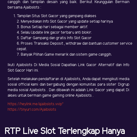
canggih dan tampilan desain yang baik. Berikut Keunggulan Bermain
bersama Ajaibslots :
Tampilan Situs Slot Gacor yang gampang diakses
2. Menyediakan Info Slot Gacor yang update setiap harinya
3. Bonus Setiap hari sebagai member aktif.
4. Selalu Update link gacor terbaru anti blokir.
5. Daftar Gampang dan gratis Info Slot Gacor
6. Proses Transaksi Deposit , withdraw dan bantuan customer service
cepat.
7. Banyak Pilihan Game menarik dan sistem game canggih.
Ikuti Ajaibslots Di Media Sosial Dapatkan Link Gacor Alternatif dan Info
Slot Gacor Hari ini.
Setelah melakukan pendaftaran di Ajaibslots, Anda dapat mengikuti media
sosial official kami dan bergabung dengan komunitas para sloter Digrup
media sosial Ajaibslots . Dan dibawah ini adalah Link Gacor yang dapat Di
akses untuk bermain game gaming online Ajaibslots .
https://heylink.me/ajaibslots.vvip"
https://tinyurl.com/Ajaibslots
RTP Live Slot Terlengkap Hanya