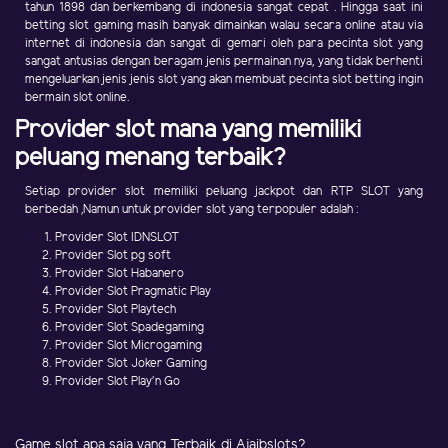
tahun 1898 dan berkembang di indonesia sangat cepat . Hingga saat ini
betting slot gaming masih banyak dimainkan walau secara online atau via
internet di indonesia dan sangat di gemari oleh para pecinta slot yang
sangat antusias dengan beragam jenis permainan nya, yang tidak berhenti
mengeluarkan jenis jenis slot yang akan membuat pecinta slot betting ingin
bermain slot online.
Provider slot mana yang memiliki
peluang menang terbaik?
Setiap provider slot memiliki peluang jackpot dan RTP SLOT yang
berbedah ,Namun untuk provider slot yang terpopuler adalah :
Provider Slot IDNSLOT
Provider Slot pg soft
Provider Slot Habanero
Provider Slot Pragmatic Play
Provider Slot Playtech
Provider Slot Spadegaming
Provider Slot Microgaming
Provider Slot Joker Gaming
Provider Slot Play'n Go
Game slot apa saja yang Terbaik di Ajaibslots?