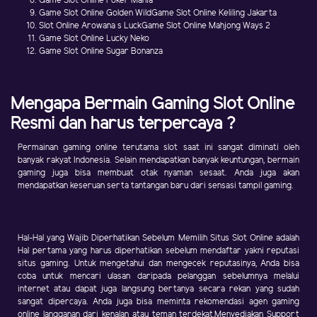
Game Slot Online Poker Mania
Game Slot Online Golden WildGame Slot Online Keliling Jakarta
Slot Online Arowana s LuckGame Slot Online Mahjong Ways 2
Game Slot Online Lucky Neko
Game Slot Online Sugar Bonanza
Mengapa Bermain Gaming Slot Online
Resmi dan harus terpercaya ?
Permainan gaming online terutama slot saat ini sangat diminati oleh
banyak rakyat Indonesia. Selain mendapatkan banyak keuntungan, bermain
gaming juga bisa membuat otak nyaman sesaat. Anda juga akan
mendapatkan keseruan serta tantangan baru dari sensasi tampil gaming.
Hal-Hal yang Wajib Diperhatikan Sebelum Memilih Situs Slot Online adalah
Hal pertama yang harus diperhatikan sebelum mendaftar yakni reputasi
situs gaming. Untuk mengetahui dan mengecek reputasinya, Anda bisa
coba untuk mencari ulasan daripada pelanggan sebelumnya melalui
internet atau dapat juga langsung bertanya secara rekan yang sudah
sangat dipercaya. Anda juga bisa meminta rekomendasi agen gaming
online langganan dari kenalan atau teman terdekat,Menyediakan Support