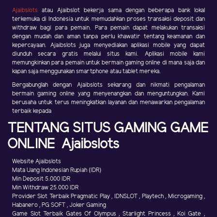
Ajaibslots
atau Ajaibslot bekerja sama dengan beberapa bank lokal
terkemuka di Indonesia untuk memudahkan proses transaksi deposit dan
withdraw bagi para pemain. Para pemain dapat melakukan transaksi
dengan mudah dan aman tanpa perlu khawatir tentang keamanan dan
kepercayaan. Ajaibslots juga menyediakan aplikasi mobile yang dapat
diunduh secara gratis melalui situs kami. Aplikasi mobile kami
memungkinkan para pemain untuk bermain gaming online di mana saja dan
kapan saja menggunakan smartphone atau tablet mereka.
Bergabunglah dengan Ajaibslots sekarang dan nikmati pengalaman
bermain gaming online yang menyenangkan dan menguntungkan. Kami
berusaha untuk terus meningkatkan layanan dan menawarkan pengalaman
terbaik kepada
TENTANG SITUS GAMING GAME
ONLINE Ajaibslots
Website Ajaibslots
Mata Uang Indonesian Rupiah (IDR)
Min Deposit 5.000 IDR
Min Withdraw 25.000 IDR
Provider Slot Terbaik Pragmatic Play , IDNSLOT , Playtech , Microgaming ,
Habanero , PG SOFT , Joker Gaming
Game Slot Terbaik Gates Of Olympus , Starlight Princess , Koi Gate ,