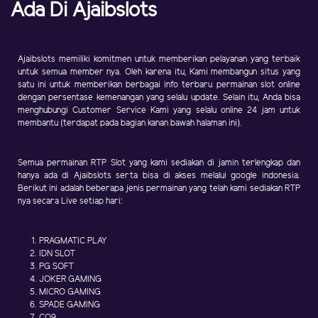
Ada Di Ajaibslots
Ajaibslots memiliki komitmen untuk memberikan pelayanan yang terbaik
untuk semua member nya. Oleh karena itu, Kami membangun situs yang
satu ini untuk memberikan berbagai info terbaru permainan slot online
dengan persentase kemenangan yang selalu update. Selain itu, Anda bisa
menghubungi Customer Service Kami yang selalu online 24 jam untuk
membantu (terdapat pada bagian kanan bawah halaman ini).
Semua permainan RTP Slot yang kami sediakan di jamin terlengkap dan
hanya ada di Ajaibslots serta bisa di akses melalui google indonesia.
Berikut ini adalah beberapa jenis permainan yang telah kami sediakan RTP
nya secara Live setiap hari:
PRAGMATIC PLAY
IDN SLOT
PG SOFT
JOKER GAMING
MICRO GAMING
SPADE GAMING
CQ9