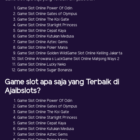
Game Slot Online Power Of Odin
Game Slot Online Gates of Olympus
Game Slot Online The Koi Gate
Game Slot Online Starlight Princess
Game Slot Online Cepat Kaya
Game Slot Online Kutukan Medusa
Game Slot Online Aztec Gems
Game Slot Online Poker Mania
Game Slot Online Golden WildGame Slot Online Keliling Jakarta
Slot Online Arowana s LuckGame Slot Online Mahjong Ways 2
Game Slot Online Lucky Neko
Game Slot Online Sugar Bonanza
Game slot apa saja yang Terbaik di
Ajaibslots?
Game Slot Online Power Of Odin
Game Slot Online Gates of Olympus
Game Slot Online The Koi Gate
Game Slot Online Starlight Princess
Game Slot Online Cepat Kaya
Game Slot Online Kutukan Medusa
Game Slot Online Aztec Gems