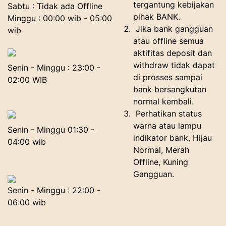
tergantung kebijakan
Sabtu : Tidak ada Offline
pihak BANK.
Minggu : 00:00 wib - 05:00
Jika bank gangguan
wib
atau offline semua
aktifitas deposit dan
withdraw tidak dapat
Senin - Minggu : 23:00 -
di prosses sampai
02:00 WIB
bank bersangkutan
normal kembali.
Perhatikan status
warna atau lampu
Senin - Minggu 01:30 -
indikator bank, Hijau
04:00 wib
Normal, Merah
Offline, Kuning
Gangguan.
Senin - Minggu : 22:00 -
06:00 wib