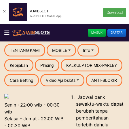
×
AJAIBSLOT
Download
AJAIBSLOT Mobile App
MASUK
DAFTAR
TENTANG KAMI
MOBILE
Info
Kebijakan
Phising
KALKULATOR MIX-PARLEY
Cara Betting
Video Ajaibslots
ANTI-BLOKIR
Jadwal bank
sewaktu-waktu dapat
Senin : 22:00 wib - 00:30
berubah tanpa
wib
pemberitahuan
Selasa - Jumat : 22:00 WIB
terlebih dahulu
- 00:30 WIB