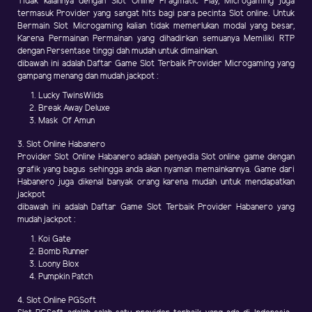
Tidak kalahnya dengan Slot Online Pragmatic Play, Microgaming juga
termasuk Provider yang sangat hits bagi para pecinta Slot online. Untuk
Bermain Slot Microgaming kalian tidak memerlukan modal yang besar,
Karena Permainan Permainan yang dihadirkan semuanya Memiliki RTP
dengan Persentase tinggi dah mudah untuk dimainkan.
dibawah ini adalah Daftar Game Slot Terbaik Provider Microgaming yang
gampang menang dan mudah jackpot :
Lucky TwinsWilds
Break Away Deluxe
Mask Of Amun
3. Slot Online Habanero
Provider Slot Online Habanero adalah penyedia Slot online game dengan
grafik yang bagus sehingga anda akan nyaman memainkannya. Game dari
Habanero juga dikenal banyak orang karena mudah untuk mendapatkan
jackpot
dibawah ini adalah Daftar Game Slot Terbaik Provider Habanero yang
mudah jackpot :
Koi Gate
Bomb Runner
Loony Blox
Pumpkin Patch
4. Slot Online PGSoft