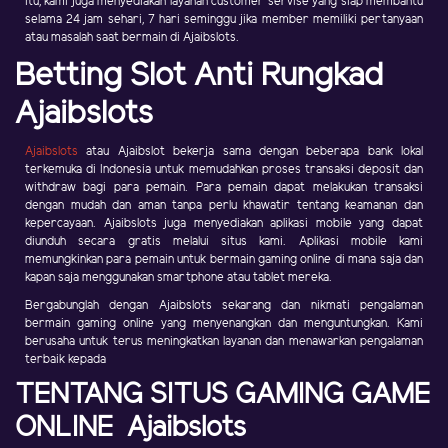
itu, kami juga menyediakan layanan customer servise yang siap membantu
selama 24 jam sehari, 7 hari seminggu jika member memiliki pertanyaan
atau masalah saat bermain di Ajaibslots.
Betting Slot Anti Rungkad
Ajaibslots
Ajaibslots
atau Ajaibslot bekerja sama dengan beberapa bank lokal
terkemuka di Indonesia untuk memudahkan proses transaksi deposit dan
withdraw bagi para pemain. Para pemain dapat melakukan transaksi
dengan mudah dan aman tanpa perlu khawatir tentang keamanan dan
kepercayaan. Ajaibslots juga menyediakan aplikasi mobile yang dapat
diunduh secara gratis melalui situs kami. Aplikasi mobile kami
memungkinkan para pemain untuk bermain gaming online di mana saja dan
kapan saja menggunakan smartphone atau tablet mereka.
Bergabunglah dengan Ajaibslots sekarang dan nikmati pengalaman
bermain gaming online yang menyenangkan dan menguntungkan. Kami
berusaha untuk terus meningkatkan layanan dan menawarkan pengalaman
terbaik kepada
TENTANG SITUS GAMING GAME
ONLINE Ajaibslots