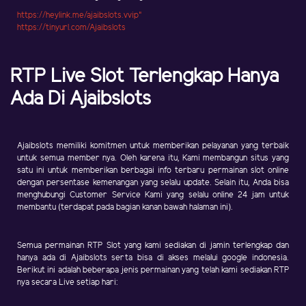
https://heylink.me/ajaibslots.vvip"
https://tinyurl.com/Ajaibslots
RTP Live Slot Terlengkap Hanya
Ada Di Ajaibslots
Ajaibslots memiliki komitmen untuk memberikan pelayanan yang terbaik
untuk semua member nya. Oleh karena itu, Kami membangun situs yang
satu ini untuk memberikan berbagai info terbaru permainan slot online
dengan persentase kemenangan yang selalu update. Selain itu, Anda bisa
menghubungi Customer Service Kami yang selalu online 24 jam untuk
membantu (terdapat pada bagian kanan bawah halaman ini).
Semua permainan RTP Slot yang kami sediakan di jamin terlengkap dan
hanya ada di Ajaibslots serta bisa di akses melalui google indonesia.
Berikut ini adalah beberapa jenis permainan yang telah kami sediakan RTP
nya secara Live setiap hari: