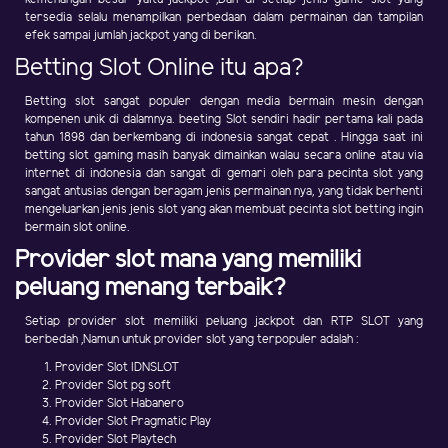
tersedia selalu menampilkan perbedaan dalam permainan dan tampilan
efek sampai jumlah jackpot yang di berikan.
Betting Slot Online itu apa?
Betting slot sangat populer dengan media bermain mesin dengan
kompenen unik di dalamnya. beeting Slot sendiri hadir pertama kali pada
tahun 1898 dan berkembang di indonesia sangat cepat . Hingga saat ini
betting slot gaming masih banyak dimainkan walau secara online atau via
internet di indonesia dan sangat di gemari oleh para pecinta slot yang
sangat antusias dengan beragam jenis permainan nya, yang tidak berhenti
mengeluarkan jenis jenis slot yang akan membuat pecinta slot betting ingin
bermain slot online.
Provider slot mana yang memiliki
peluang menang terbaik?
Setiap provider slot memiliki peluang jackpot dan RTP SLOT yang
berbedah ,Namun untuk provider slot yang terpopuler adalah :
Provider Slot IDNSLOT
Provider Slot pg soft
Provider Slot Habanero
Provider Slot Pragmatic Play
Provider Slot Playtech