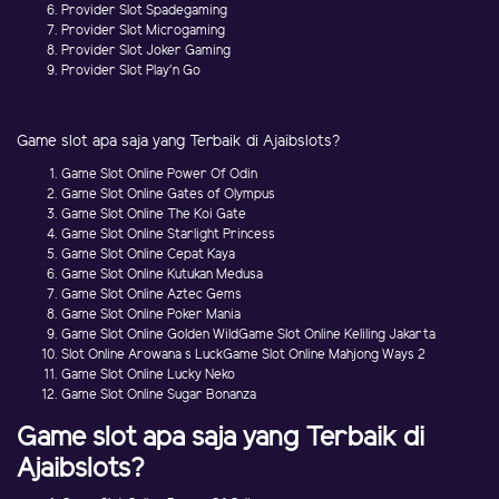
Provider Slot Spadegaming
Provider Slot Microgaming
Provider Slot Joker Gaming
Provider Slot Play'n Go
Game slot apa saja yang Terbaik di Ajaibslots?
Game Slot Online Power Of Odin
Game Slot Online Gates of Olympus
Game Slot Online The Koi Gate
Game Slot Online Starlight Princess
Game Slot Online Cepat Kaya
Game Slot Online Kutukan Medusa
Game Slot Online Aztec Gems
Game Slot Online Poker Mania
Game Slot Online Golden WildGame Slot Online Keliling Jakarta
Slot Online Arowana s LuckGame Slot Online Mahjong Ways 2
Game Slot Online Lucky Neko
Game Slot Online Sugar Bonanza
Game slot apa saja yang Terbaik di
Ajaibslots?